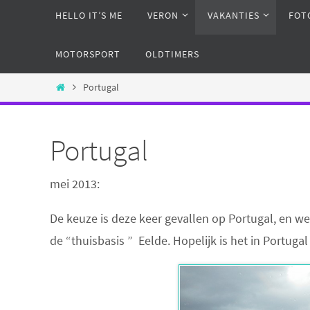
Naar
HELLO IT’S ME
VERON
VAKANTIES
FOT
de
inhoud
MOTORSPORT
OLDTIMERS
springen
Home
Portugal
Portugal
mei 2013:
De keuze is deze keer gevallen op Portugal, en we
de “thuisbasis ” Eelde. Hopelijk is het in Portuga