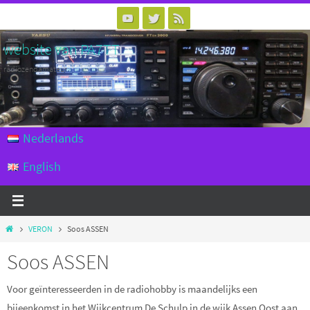
Naar
de
website van PA7TT
inhoud
springen
radiozendamateur
Nederlands
English
Home
VERON
Soos ASSEN
Soos ASSEN
Voor geïnteresseerden in de radiohobby is maandelijks een
bijeenkomst in het Wijkcentrum De Schulp in de wijk Assen Oost aan